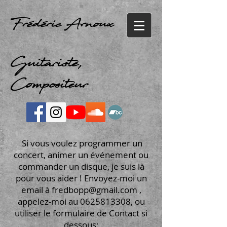
Frédéric Arnoux
Guitariste,
Compositeur
Si vous voulez programmer un
concert, animer un événement ou
commander un disque, je suis là
pour vous aider ! Envoyez-moi un
email à
fredbopp@gmail.com
,
appelez-moi au
0625813308
, ou
utiliser le formulaire de Contact si
dessous: